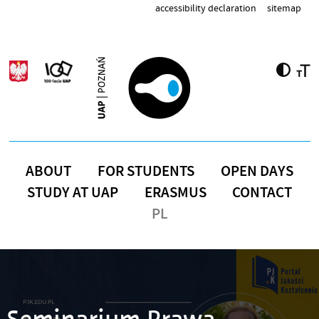
Skip to main content
accessibility declaration
sitemap
ABOUT
FOR STUDENTS
OPEN DAYS
STUDY AT UAP
ERASMUS
CONTACT
PL